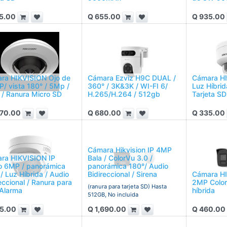
5.00
Q
655.00
Q
935.00
ra HIKVISION Ojo de
Cámara Ezviz H9C DUAL /
Cámara H
P/ vista 180° / 5Mp /
360° / 3K&3K / WI-FI 6/
Luz Híbri
/ Ranura Micro SD
H.265/H.264 / 512gb
Tarjeta SD
370.00
Q
680.00
Q
335.00
Cámara Hikvision IP 4MP
ra HIKVISION IP
Bala / ColorVu 3.0 /
 6MP / panorámica
panorámica 180°/ Audio
/ Luz Híbrida / Audio
Bidireccional / Sirena
Cámara HI
eccional / Ranura para
2MP Color
(ranura para tarjeta SD) Hasta
 Alarma
híbrida
512GB, No incluida
5.00
Q
1,690.00
Q
460.00