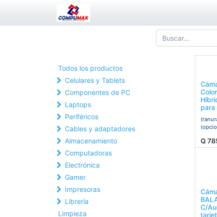
Todos los productos
Celulares y Tablets
Cáma
Colo
Componentes de PC
Híbri
Laptops
para
Periféricos
(ranur
(opcio
Cables y adaptadores
Q
78
Almacenamiento
Computadoras
Electrónica
Gamer
Impresoras
Cáma
BALA
Librería
C/Au
Limpieza
tarje