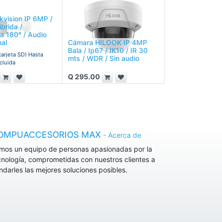
kvision IP 6MP /
ibrida /
a 180° / Audio
nal
Cámara HILOOK IP 4MP
Bala / Ip67 / IK10 / IR 30
tarjeta SD) Hasta
mts / WDR / Sin audio
cluida
Q
295.00
OMPUACCESORIOS MAX
-
Acerca de
mos un equipo de personas apasionadas por la
cnología, comprometidas con nuestros clientes a
indarles las mejores soluciones posibles.