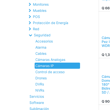
Monitores
Q
66
Muebles
POS
Protección de Energía
Red
Seguridad
Cáma
Accesorios
Pez I
WDR 
Alarma
Cables
Q
1,
Cámaras Analogas
Cámaras IP
Control de acceso
Cáma
Drones
Domo
DVRs
180° 
Bidir
NVRs
SD /
Servicios
Q
90
Software
Sublimación