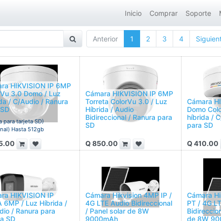
Inicio
Comprar
Soporte
Anterior
1
2
3
4
Siguien
ra HIKVISION IP 6MP
rVu 3.0 Domo / Luz
Cámara HIKVISION IP 6MP
da / C/Audio / Ranura
Torreta ColorVu 3.0 / Luz
Cámara H
 SD
Híbrida / Audio
Domo Colo
Bidireccional / Ranura para
híbrida / 
a para tarjeta SD)
SD
para SD
nal) Hasta 512gb
5.00
Q
850.00
Q
410.00
ra HIKVISION IP
Cámara Hikvision 4MP IP /
Cámara Hi
 6MP / Luz Híbrida /
4G LTE Audio Bidireccional
PT / 4G L
dio / Ranura para
/ Panel solar de 8W
Bidireccion
ta SD
9000mAh
de 8W 9