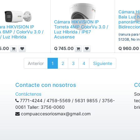
Cámara Hi
Bala Luz h
Cámara HIKVISION IP
panorámic
ra HIKVISION IP
Torreta 4MP ColorVu 3.0 /
Bidireccio
 6MP / ColorVu 3.0 /
Luz Híbrida / IP67
(ranura para 
/ Luz Híbrida
Acusense
512GB, No in
5.00
Q
745.00
Q
960.00
Anterior
1
2
3
4
Siguiente
Contacte con nosotros
C
Contáctenos
So
7771-4244 / 4759-5569 / 5631 9855 / 3756-
te
0061 Taller: 3756-0060
br
compuaccesoriosmax@gmail.com