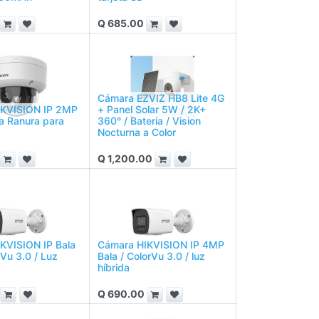
Q
685.00
Cámara EZVIZ HB8 Lite 4G
IKVISION IP 2MP
+ Panel Solar 5W / 2K+
da Ranura para
360° / Batería / Vision
Nocturna a Color
Q
1,200.00
KVISION IP Bala
Cámara HIKVISION IP 4MP
Vu 3.0 / Luz
Bala / ColorVu 3.0 / luz
híbrida
Q
690.00