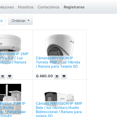
Mayoreo
Nosotros
Contactenos
Registrarse
te
Ordenar
IKVISION IP 2MP
rVu 3.0 / Luz
Cámara HIKVISION IP
C/Audio / Ranura
Torreta 4MP / Luz Híbrida
/ Ranura para Tarjeta SD
Q
480.00
kvision 4MP IP
Cámara HIKVISION IP 4MP
TE Audio
Bala / luz híbrida/c/Audio
al / Panel solar
Bidireccional / Ranura para
000mAh
tarjeta SD