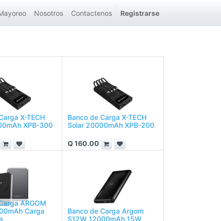
Mayoreo
Nosotros
Contactenos
Registrarse
Carga X-TECH
Banco de Carga X-TECH
000mAh XPB-300
Solar 20000mAh XPB-200
Q
160.00
 Carga ARGOM
00mAh Carga
Banco de Carga Argom
a
S12W 12000mAh 15W