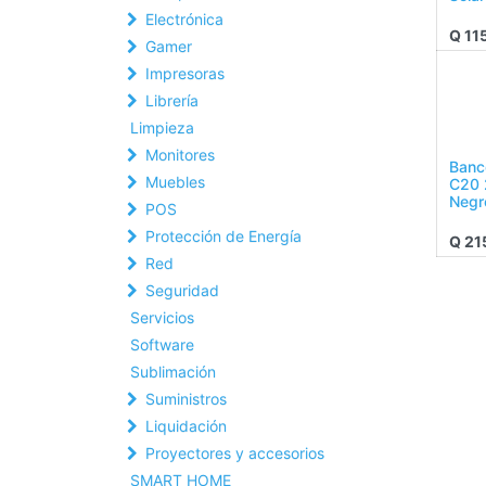
Electrónica
Q
11
Gamer
Impresoras
Librería
Limpieza
Monitores
Banc
Muebles
C20
Negr
POS
Protección de Energía
Q
21
Red
Seguridad
Servicios
Software
Sublimación
Suministros
Liquidación
Proyectores y accesorios
SMART HOME