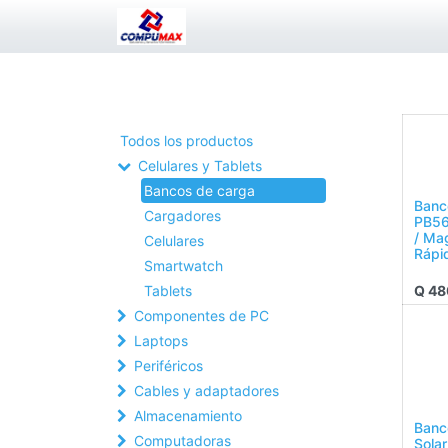
Todos los productos
Celulares y Tablets
Bancos de carga
Banc
Cargadores
PB5
/ Ma
Celulares
Rápi
Smartwatch
Q
48
Tablets
Componentes de PC
Laptops
Periféricos
Cables y adaptadores
Almacenamiento
Banc
Computadoras
Sola