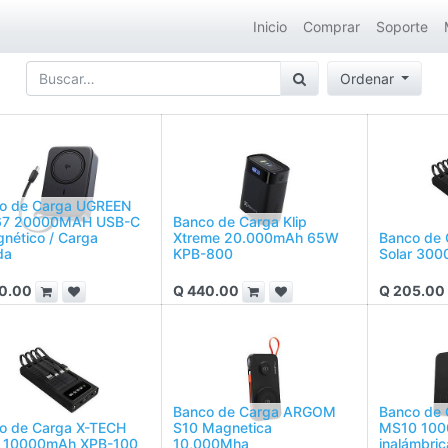
Inicio
Comprar
Soporte
Ordenar
o de Carga UGREEN
67 20000MAH USB-C
Banco de Carga Klip
gnético / Carga
Xtreme 20.000mAh 65W
Banco de 
da
KPB-800
Solar 30
0.00
Q
440.00
Q
205.00
Banco de Carga ARGOM
Banco de
o de Carga X-TECH
S10 Magnetica
MS10 100
r 10000mAh XPB-100
10,000Mha
inalámbric