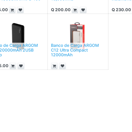
5.00
Q
200.00
Q
230.00
o de Carga ARGOM
Banco de Carga ARGOM
 20000mAh 2USB
C12 Ultra Compact
o
12000mAh
5.00