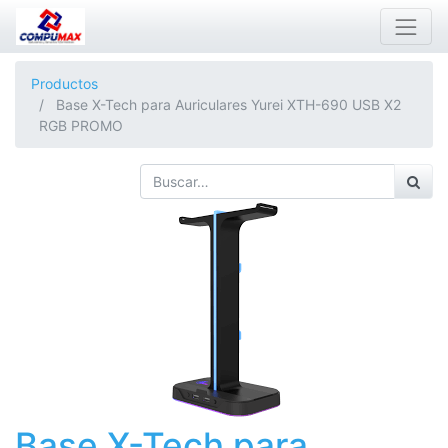
Productos
Base X-Tech para Auriculares Yurei XTH-690 USB X2
RGB PROMO
Base X-Tech para