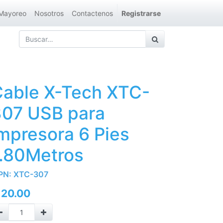
Mayoreo
Nosotros
Contactenos
Registrarse
able X-Tech XTC-
307 USB para
mpresora 6 Pies
.80Metros
PN:
XTC-307
Q
20.00