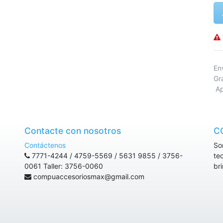
E
Gr
Ap
Contacte con nosotros
C
Contáctenos
So
7771-4244 / 4759-5569 / 5631 9855 / 3756-
te
0061 Taller: 3756-0060
br
compuaccesoriosmax@gmail.com