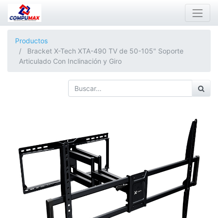
Productos
Bracket X-Tech XTA-490 TV de 50-105" Soporte
Articulado Con Inclinación y Giro