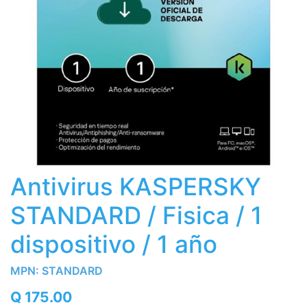
Antivirus KASPERSKY
STANDARD / Fisica / 1
dispositivo / 1 año
MPN:
STANDARD
Q
175.00