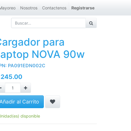
Mayoreo
Nosotros
Contactenos
Registrarse
argador para
Laptop NOVA 90w
PN:
PA091EDN002C
Q
245.00
Añadir al Carrito
Unidad(es) disponible