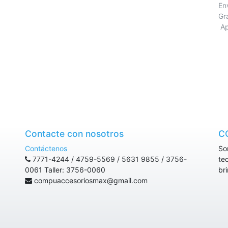
E
Gr
Ap
Contacte con nosotros
C
Contáctenos
So
7771-4244 / 4759-5569 / 5631 9855 / 3756-
te
0061 Taller: 3756-0060
br
compuaccesoriosmax@gmail.com