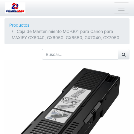
Productos
Caja de Mantenimiento MC-G01 para Canon para
MAXIFY GX6040, GX6050, GX6550, GX7040, GX7050