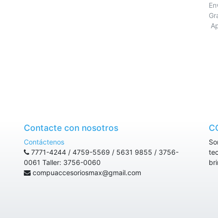
E
Gr
Ap
Contacte con nosotros
C
Contáctenos
So
7771-4244 / 4759-5569 / 5631 9855 / 3756-
te
0061 Taller: 3756-0060
br
compuaccesoriosmax@gmail.com