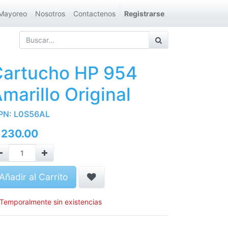
Mayoreo
Nosotros
Contactenos
Registrarse
Cartucho HP 954
marillo Original
PN:
L0S56AL
Q
230.00
Añadir al Carrito
Temporalmente sin existencias