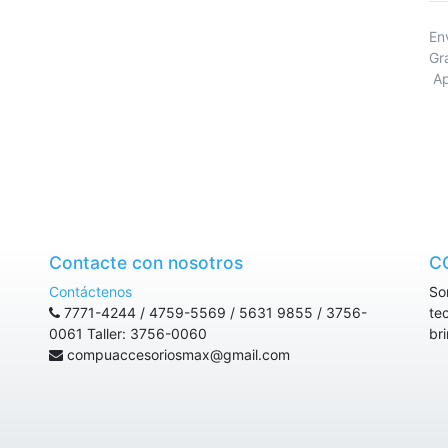
E
Gr
Ap
Contacte con nosotros
C
Contáctenos
So
7771-4244 / 4759-5569 / 5631 9855 / 3756-
te
0061 Taller: 3756-0060
br
compuaccesoriosmax@gmail.com