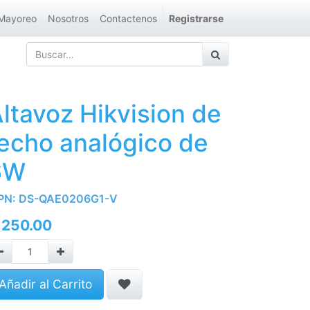
Mayoreo
Nosotros
Contactenos
Registrarse
ltavoz Hikvision de
echo analógico de
6W
PN:
DS-QAE0206G1-V
Q
250.00
Añadir al Carrito