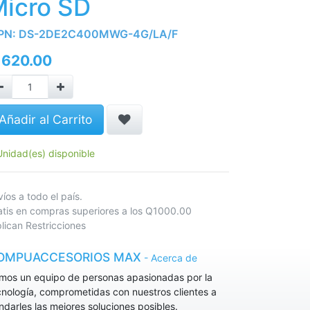
icro SD
PN:
DS-2DE2C400MWG-4G/LA/F
Q
620.00
Añadir al Carrito
Unidad(es) disponible
nvíos a todo el país.
atis en compras superiores a los Q1000.00
lican Restricciones
OMPUACCESORIOS MAX
-
Acerca de
mos un equipo de personas apasionadas por la
cnología, comprometidas con nuestros clientes a
indarles las mejores soluciones posibles.