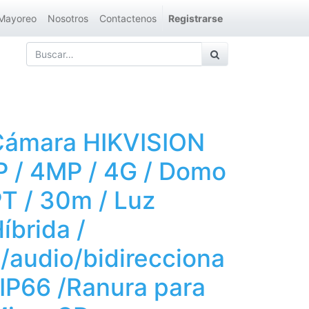
Mayoreo
Nosotros
Contactenos
Registrarse
Cámara HIKVISION
P / 4MP / 4G / Domo
T / 30m / Luz
íbrida /
/audio/bidirecciona
 IP66 /Ranura para