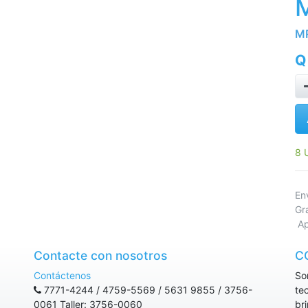
M
M
8 
E
Gr
Ap
Contacte con nosotros
C
Contáctenos
So
7771-4244 / 4759-5569 / 5631 9855 / 3756-
te
0061 Taller: 3756-0060
br