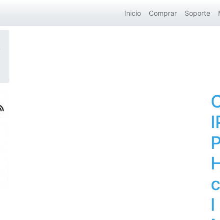
Inicio
Comprar
Soporte
T
I
P
H
c
l