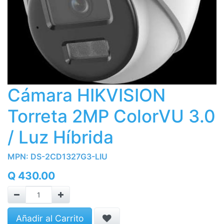
Cámara HIKVISION
Torreta 2MP ColorVU 3.0
/ Luz Híbrida
MPN:
DS-2CD1327G3-LIU
Q
430.00
Añadir al Carrito