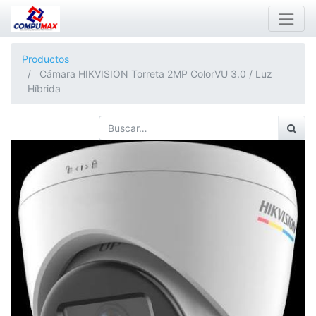
Productos
Cámara HIKVISION Torreta 2MP ColorVU 3.0 / Luz
Híbrida