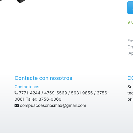
9 
E
Gr
Ap
Contacte con nosotros
C
Contáctenos
So
7771-4244 / 4759-5569 / 5631 9855 / 3756-
te
0061 Taller: 3756-0060
br
compuaccesoriosmax@gmail.com