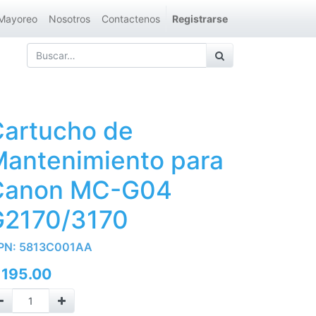
Mayoreo
Nosotros
Contactenos
Registrarse
artucho de
antenimiento para
Canon MC-G04
G2170/3170
PN:
5813C001AA
Q
195.00